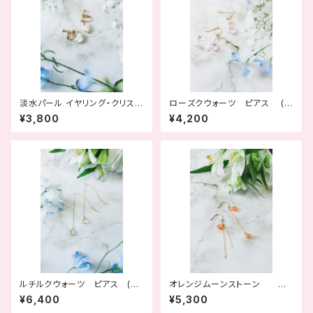
淡水パール イヤリング・クリスタ
ローズクウォーツ ピアス (天
ル (波の花)
使の吐息)
¥3,800
¥4,200
ルチルクウォーツ ピアス (永
オレンジムーンストーン イ
遠の輝き)
ヤリングor ピアス （オレンジ
¥6,400
¥5,300
の香り）