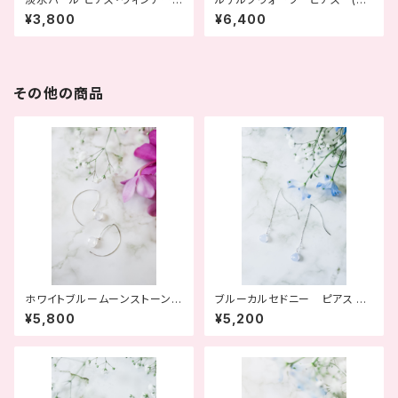
ジローズ (波の華)
遠の輝き)
¥3,800
¥6,400
その他の商品
ホワイトブルームーンストーン
ブルーカルセドニー ピアス
ピアス (月のきらめき)
(大空のかけら)
¥5,800
¥5,200