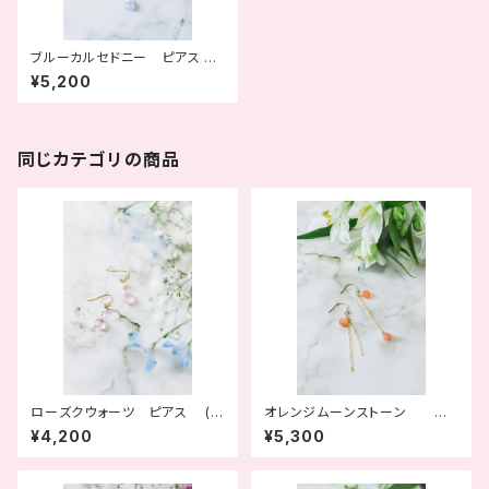
ブルーカルセドニー ピアス
(大空のかけら)
¥5,200
同じカテゴリの商品
ローズクウォーツ ピアス (天
オレンジムーンストーン イ
使の吐息)
ヤリングor ピアス （オレンジ
¥4,200
¥5,300
の香り）